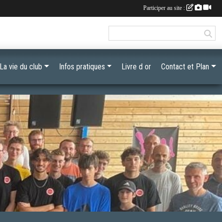
Participer au site :
La vie du club
Infos pratiques
Livre d or
Contact et Plan