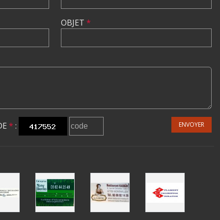
OBJET
*
DE
*
:
ENVOYER