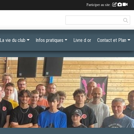
Participer au site :
La vie du club
Infos pratiques
Livre d or
Contact et Plan