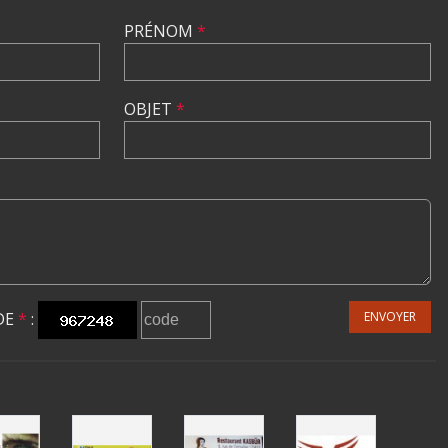
PRÉNOM
*
OBJET
*
DE
*
:
ENVOYER