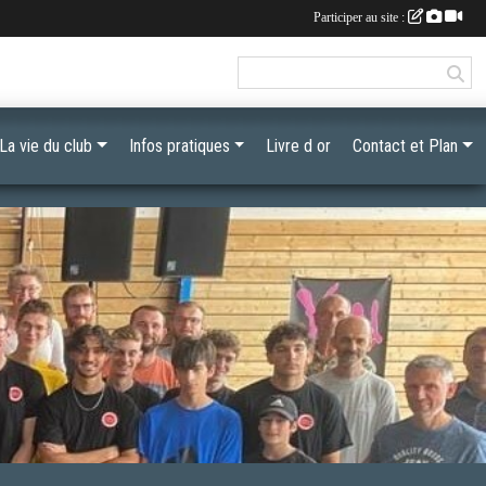
Participer au site :
La vie du club
Infos pratiques
Livre d or
Contact et Plan