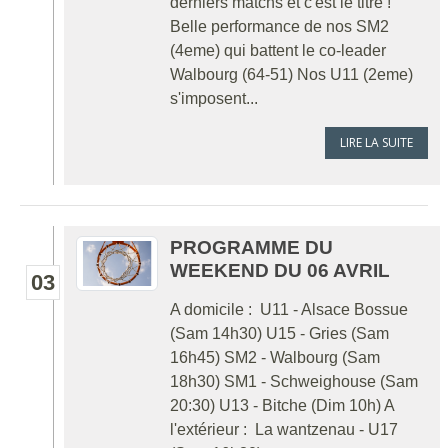
derniers matchs et c'est le titre !
Belle performance de nos SM2
(4eme) qui battent le co-leader
Walbourg (64-51) Nos U11 (2eme)
s'imposent...
LIRE LA SUITE
PROGRAMME DU
WEEKEND DU 06 AVRIL
03
A domicile : U11 - Alsace Bossue
(Sam 14h30) U15 - Gries (Sam
16h45) SM2 - Walbourg (Sam
18h30) SM1 - Schweighouse (Sam
20:30) U13 - Bitche (Dim 10h) A
l'extérieur : La wantzenau - U17