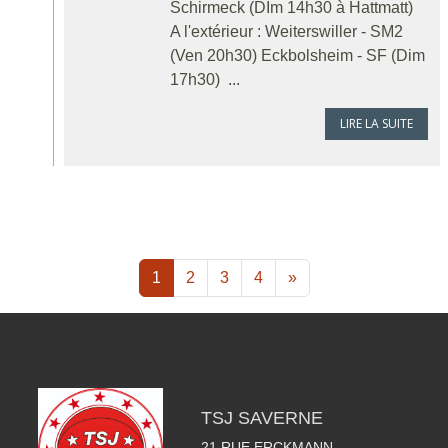
Schirmeck (DIm 14h30 à Hattmatt)
A l'extérieur : Weiterswiller - SM2
(Ven 20h30) Eckbolsheim - SF (Dim
17h30) ...
LIRE LA SUITE
1
2
3
4
»
TSJ SAVERNE
21 RUE ERCKMANN