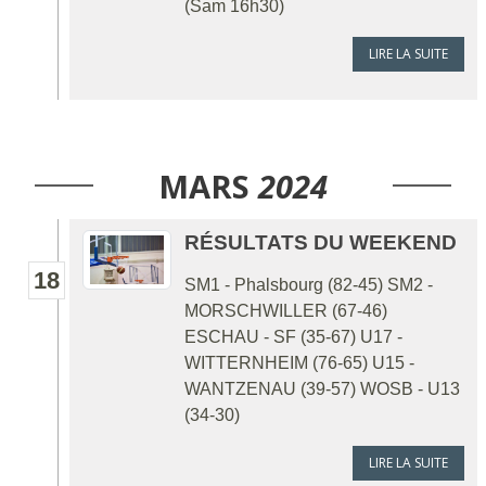
(Sam 16h30)
LIRE LA SUITE
MARS
2024
RÉSULTATS DU WEEKEND
18
SM1 - Phalsbourg (82-45) SM2 -
MORSCHWILLER (67-46)
ESCHAU - SF (35-67) U17 -
WITTERNHEIM (76-65) U15 -
WANTZENAU (39-57) WOSB - U13
(34-30)
LIRE LA SUITE